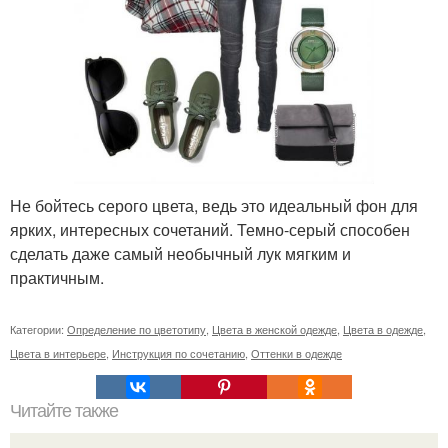
Не бойтесь серого цвета, ведь это идеальный фон для
ярких, интересных сочетаний. Темно-серый способен
сделать даже самый необычный лук мягким и
практичным.
Категории:
Определение по цветотипу
,
Цвета в женской одежде
,
Цвета в одежде
,
Цвета в интерьере
,
Инструкция по сочетанию
,
Оттенки в одежде
Читайте также