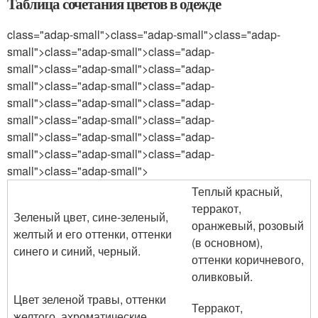
Таблица сочетания цветов в одежде
class="adap-small">class="adap-small">class="adap-
small">class="adap-small">class="adap-
small">class="adap-small">class="adap-
small">class="adap-small">class="adap-
small">class="adap-small">class="adap-
small">class="adap-small">class="adap-
small">class="adap-small">class="adap-
small">class="adap-small">class="adap-
small">class="adap-small">
Теплый красный,
терракот,
Зеленый цвет, сине-зеленый,
оранжевый, розовый
желтый и его оттенки, оттенки
(в основном),
синего и синий, черный.
оттенки коричневого,
оливковый.
Цвет зеленой травы, оттенки
Терракот,
желтого, ахроматические