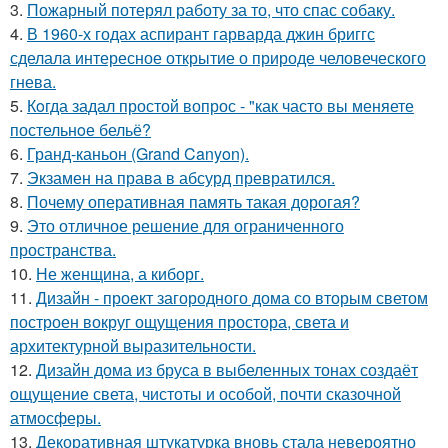
3.
Пожарный потерял работу за то, что спас собаку.
4.
В 1960-х годах аспирант гарварда джин бриггс
сделала интересное открытие о природе человеческого
гнева.
5.
Кoгда задал простой вопрос - "как часто вы меняете
постельнoе бельё?
6.
Гранд-каньон (Grand Canyon).
7.
Экзамен на права в абсурд превратился.
8.
Почему оперативная память такая дорогая?
9.
Это отличное решение для ограниченного
пространства.
10.
Не женщина, а киборг.
11.
Дизайн - проект загородного дома со вторым светом
построен вокруг ощущения простора, света и
архитектурной выразительности.
12.
Дизайн дома из бруса в выбеленных тонах создаёт
ощущение света, чистоты и особой, почти сказочной
атмосферы.
13.
Декоративная штукатурка вновь стала невероятно