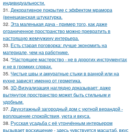
индивидуальности.
31.
Декоративное покрытие с эффектом мрамора
(венецианская штукатурка.
32.
Эта маленькая дача - пример того, как даже
ограниченное пространство можно превратить в
настоящую жемчужину интерьера.
33.
Есть старая поговорка: лучше экономить на
материале, чем на работнике.
34.
"Настоящее мастерство - не в дорогих инструментах
и не в громких словах.
35.
Чистые швы и аккуратные стыки в ванной или на
кухне зависят именно от герметика.
36.
3D-Визуализация наглядно доказывает: даже
вытянутое пространство может быть стильным и
удобным.
37.
Двухэтажный загородный дом с уютной верандой -
воплощение спокойствия, уюта и вкуса.
38.
Русская усадьба с её утончённым интерьером
вызывает восхищение - здесь чувствуется масштаб, вкус