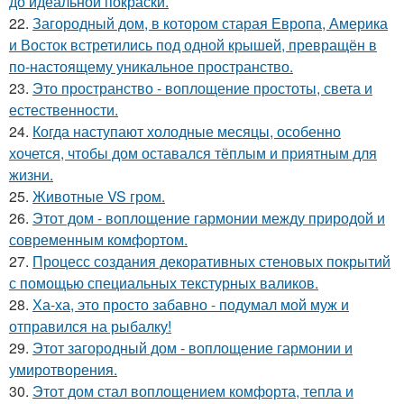
до идеальной покраски.
22.
Загородный дом, в котором старая Европа, Америка
и Восток встретились под одной крышей, превращён в
по-настоящему уникальное пространство.
23.
Это пространство - воплощение простоты, света и
естественности.
24.
Когда наступают холодные месяцы, особенно
хочется, чтобы дом оставался тёплым и приятным для
жизни.
25.
Животные VS гром.
26.
Этот дом - воплощение гармонии между природой и
современным комфортом.
27.
Процесс создания декоративных стеновых покрытий
с помощью специальных текстурных валиков.
28.
Ха-ха, это просто забавно - подумал мой муж и
отправился на рыбалку!
29.
Этот загородный дом - воплощение гармонии и
умиротворения.
30.
Этот дом стал воплощением комфорта, тепла и