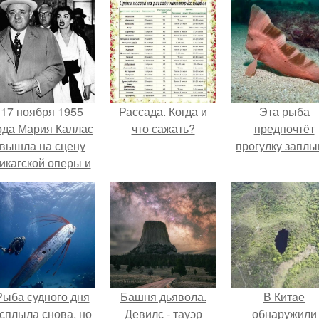
17 ноября 1955
Рассада. Когда и
Эта рыба
ода Мария Каллас
что сажать?
предпочтёт
вышла на сцену
прогулку заплы
икагской оперы и
сорвала овации.
Рыба судного дня
Башня дьявола.
В Китaе
сплыла снова, но
Девилс - тауэр
обнаружили