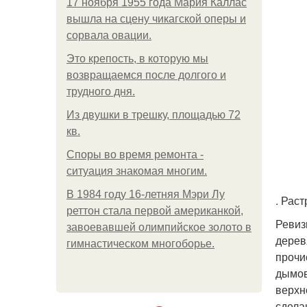
17 ноября 1955 года Мария Каллас
вышла на сцену чикагской оперы и
сорвала овации.
Это крепость, в которую мы
возвращаемся после долгого и
трудного дня.
Из двушки в трешку, площадью 72
кв.
Споры во время ремонта -
ситуация знакомая многим.
В 1984 году 16-летняя Мэри Лу
. Рас
реттон стала первой американкой,
Ревиз
завоевавшей олимпийское золото в
дерев
гимнастическом многоборье.
прочи
дымов
верхн
сдела