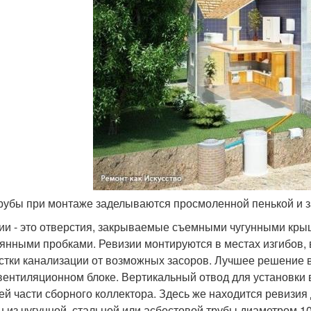
трубы при монтаже заделываются просмоленной пенькой и 
ии - это отверстия, закрываемые съемными чугунными кры
янными пробками. Ревизии монтируются в местах изгибов, 
стки канализации от возможных засоров. Лучшее решение в
ентиляционном блоке. Вертикальный отвод для установки 
ей части сборного коллектора. Здесь же находится ревизия
н из чугунной, стальной или асбестовой трубы диаметром 1