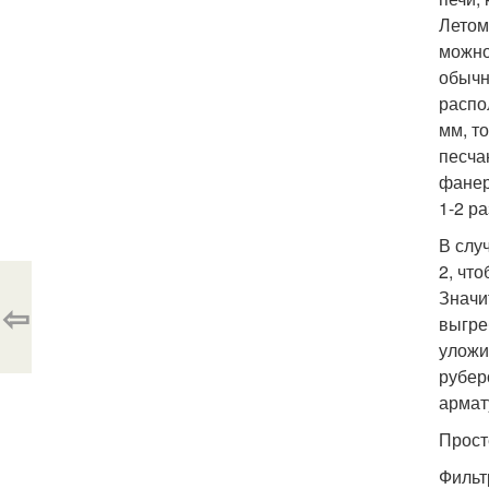
Летом
можно
обычн
распо
мм, т
песча
фанер
1-2 ра
В слу
2, чт
Значи
⇦
выгре
уложи
рубер
армат
Прост
Фильт