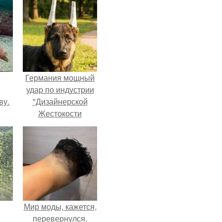
Германия мощный
удар по индустрии
ву.
"Дизайнерской
Жестокости
нанесла".
Мир моды, кажется,
перевернулся.