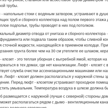
ой трубы.
 - напольные стоки с водяным затвором, устраивают в душе
ящих труб и сборного коллектора над полом первого этажа д
еплое подполье, трубы проводят в них под потолком.
альный диаметр отвода от унитаза и сборного коллектора 
 фундамента или подвала таким образом, чтобы сливной к
я сточной жидкости, находящейся в приемном колодце. П
рзания грунта более чем на 30 см утеплите ее шлаком, кер
- клозет - это теплая уборная с выгребной ямой, которая н
доваться в тех домах, где нет канализации. Люфт - клозет с
твует служба очистки ассенизационными машинами или нал
ке. Люфт - клозет должен располагаться у наружной стены з
ение. Перед люфт - клозетом устраивают проходное помещ
стить умывальник. Температура воздуха в шлюзе должна бы
б размещается с наружной (лучше с северной) стороны дома
 может располагаться рядом с дымо - вентиляционным кана
 котла водяного отопления.