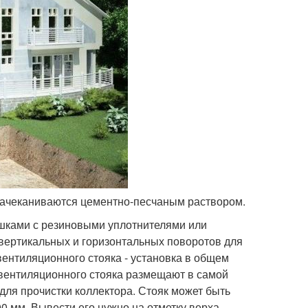
зачеканиваются цементно-песчаным раствором.
шками с резиновыми уплотнителями или
вертикальных и горизонтальных поворотов для
ентиляционного стояка - установка в общем
вентиляционного стояка размещают в самой
 для прочистки коллектора. Стояк может быть
00 мм. Вывести его нужно на отметку верха