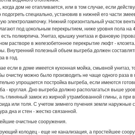
, когда дом не отапливается, или в том случае, если дейст
 подогреть специально, установив в нижней его части змее
ую электролампочку. Нижний горизонтальный участок венти
лагают под цокольным перекрытием, ниже уровня пола на 4
о есть полкирпича. Унитаз, крышку унитаза и фановую (про
ном растворе в железобетонное перекрытие люфт - клозета.
ы. Внутренний полезный объем выгреба должен составлять 3
за в год.
чае если в доме имеется кухонная мойка, смывной унитаз, 
обы очистку можно было производить не чаще одного раза в 
тельно упрощается постройка выгреба, если имеются гото
ба - круглая. Дно выгреба должно располагаться выше уров
ть глиняный замок из жирной утрамбованной глины, а при 
оида или толя. С учетом зимнего пучения земли наружные
ура дна и стен - жестко связанной.
ейшие очистные сооружения.
рующий колодец - еще не канализация, а простейшее соору