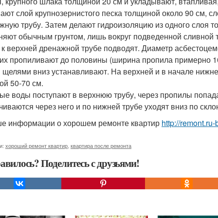
, крупного шлака толщиной 20 см и укладывают, втапливая
ают слой крупнозернистого песка толщиной около 90 см, сло
жную трубу. Затем делают гидроизоляцию из одного слоя то
няют обычным грунтом, лишь вокруг подведенной сливной 
 к верхней дренажной трубе подводят. Диаметр асбестоцем
 их пропиливают до половины (ширина пропила примерно 1
 щелями вниз устанавливают. На верхней и в начале нижн
ой 50-70 см.
ые воды поступают в верхнюю трубу, через пропилы попад
чиваются через него и по нижней трубе уходят вниз по скло
е информации о хорошем ремонте квартир
http://remont.ru
и:
хороший ремонт квартир
,
квартира после ремонта
авилось? Поделитесь с друзьями!