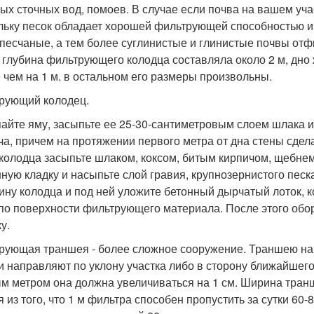
ых сточных вод, помоев. В случае если почва на вашем учас
льку песок обладает хорошей фильтрующей способностью и
упесчаные, а тем более суглинистые и глинистые почвы от
 глубина фильтрующего колодца составляла около 2 м, дно 
 чем на 1 м. в остальном его размеры произвольны.
рующий колодец.
айте яму, засыпьте ее 25-30-сантиметровым слоем шлака и
ча, причем на протяжении первого метра от дна стены сдел
 колодца засыпьте шлаком, коксом, битым кирпичом, щебнем
ную кладку и насыпьте слой гравия, крупнозернистого песка
ину колодца и под ней уложите бетонный дырчатый лоток,
по поверхности фильтрующего материала. После этого обор
у.
рующая траншея - более сложное сооружение. Траншею на
и направляют по уклону участка либо в сторону ближайшего о
м метром она должна увеличиваться на 1 см. Ширина транш
я из того, что 1 м фильтра способен пропустить за сутки 60