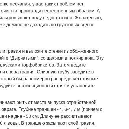
тке песчаная, у вас таких проблем нет,
 очистка происходит естественным образом. А
фильтровывают воду недостаточно. Желательно,
же должно не доходить до грунтовых вод не
ли гравия и выложите стенки из обожженного
айте "Дырчатыми", со щелями в полкирпича. Эту
, кусками торфобрикетов. Затем ведите
 и снова гравия. Сливную трубу заведите в
 который бы равномерно распределял сточные
удуйте вентиляционный стояк и установите
чинают рыть от места выпуска отработанной
врага. Глубина траншеи - 1, 6-1, 7 м (причем с
еи на дне - 50 см. Длину ее рассчитывают
-80 л воды. В траншею засыпают слой гравия,