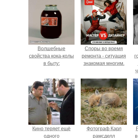
Волшебные
Споры во время
свойства кока-колы
ремонта - ситуация
г
в быту:
знакомая многим.
ч
Кино теряет ещё
Фотограф Карл
одного
рамсделл
в