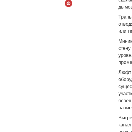
дымов
Трапы
отвод
или т
Миним
стену
уровн
проме
Люфт 
обору
сущес
участ
освещ
разме
Выгре
канал
печи,