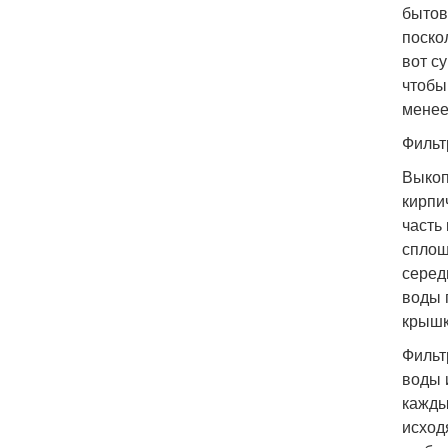
бытов
поско
вот с
чтобы
менее
Фильт
Выкоп
кирпи
часть
сплош
серед
воды 
крышк
Фильт
воды 
кажды
исход