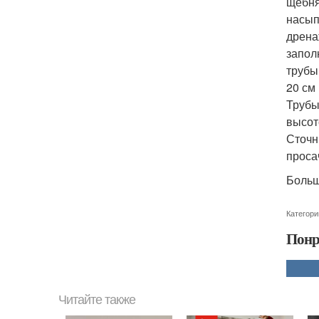
щебня
насып
дрена
запол
трубы
20 см
Трубы
высот
Сточн
проса
Больш
Категори
Понр
Читайте также