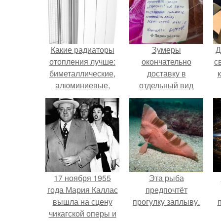
Какие радиаторы
Зумеры
Д
отопления лучше:
окончательно
с
биметаллические,
доставку в
алюминиевые,
отдельный вид
чугунные?
искусства
в
превратили.
п
17 ноября 1955
Эта рыба
года Мария Каллас
предпочтёт
вышла на сцену
прогулку заплыву.
чикагской оперы и