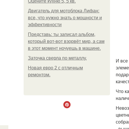
Оцените кухню 5, 5 кв.
Двигатель для мотоблока Лифан:
все, что нужно знать о мощности и
эффективности
Представь: ты записал альбом,
который вот-вот взорвёт мир, а сам
в этот момент ночуешь в машине.
Заточка сверла по металлу.
И все
элеме
Новая евро 2 с отличным
подар
ремонтом.
качес
Что к
налич
Невоз
цветн
собра
- выш