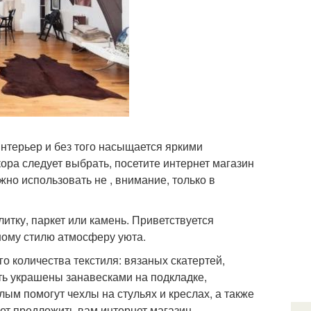
интерьер и без того насыщается яркими
кора следует выбрать, посетите интернет магазин
но использовать не , внимание, только в
литку, паркет или камень. Приветствуется
ному стилю атмосферу уюта.
о количества текстиля: вязаных скатертей,
ь украшены занавесками на подкладке,
ым помогут чехлы на стульях и креслах, а также
ет предложить вам интернет магазин.