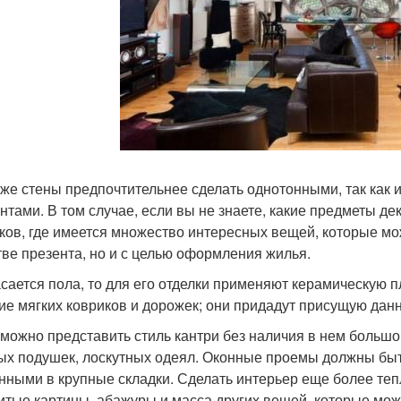
 же стены предпочтительнее сделать однотонными, так как 
нтами. В том случае, если вы не знаете, какие предметы де
ков, где имеется множество интересных вещей, которые мож
тве презента, но и с целью оформления жилья.
асается пола, то для его отделки применяют керамическую п
ие мягких ковриков и дорожек; они придадут присущую дан
можно представить стиль кантри без наличия в нем большог
ых подушек, лоскутных одеял. Оконные проемы должны быт
нными в крупные складки. Сделать интерьер еще более тепл
итые картины, абажуры и масса других вещей, которые мож