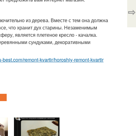
⇨
ючительно из дерева. Вместе с тем она должна
все, что хранит дух старины. Незаменимым
ру, является плетеное кресло - качалка.
 деревянными сундуками, декоративными
ru-best.com/remont-kvartir/horoshiy-remont-kvartir