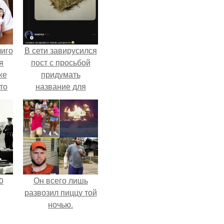
лиго
В сети завирусился
я
пост с просьбой
же
придумать
то
название для
з.
домашней
запеканки.
0
Он всего лишь
развозил пиццу той
ночью.