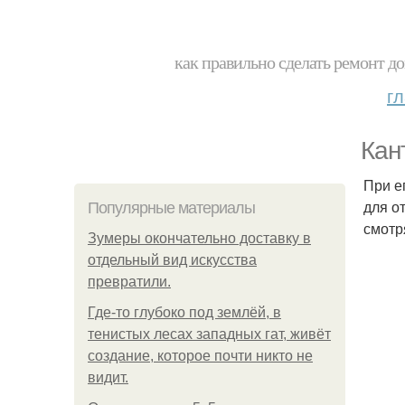
как правильно сделать ремонт до
г
Кан
При е
для о
Популярные материалы
смотр
Зумеры окончательно доставку в
отдельный вид искусства
превратили.
Где-то глубоко под землёй, в
тенистых лесах западных гат, живёт
создание, которое почти никто не
видит.