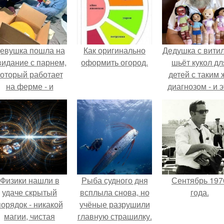
евушка пошла на
Как оригинально
Дедушка с вити
видание с парнем,
оформить огород.
шьёт кукол дл
который работает
детей с таким 
на ферме - и
диагнозом - и э
ернулась домой с
трогает до слё
одарком, который
точно не влезет в
дамскую сумочку.
Физики нашли в
Рыба судного дня
Сентябрь 197
удаче скрытый
всплыла снова, но
года.
порядок - никакой
учёные разрушили
магии, чистая
главную страшилку.