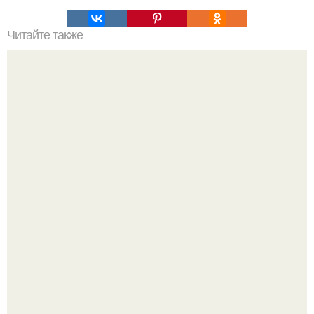
Читайте также
Примыкание двух крыш.
Споры во время ремонта - ситуация знакомая многим.