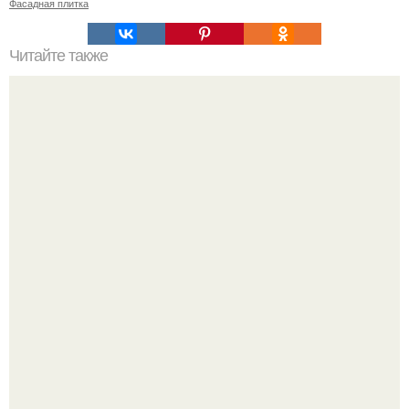
Фасадная плитка
Читайте также
Как подобрать "Ключи" к клематису.
Где-то глубоко под землёй, в тенистых лесах западных