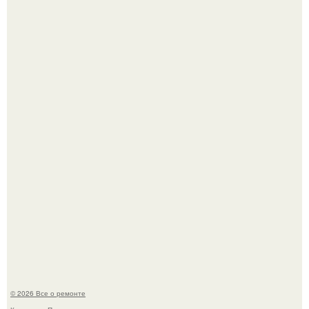
Бывают ошибки, которые обходятся в целое состояние.
Представьте, как выглядит мир глазами пчелы или
бабочки.
© 2026 Все о ремонте