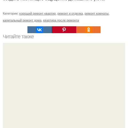
Категории:
хороший ремонт квартир
,
ремонт и отделка
,
ремонт комнаты
,
капитальный ремонт дома
,
квартира после ремонта
Читайте также
Сколько денег надо чтоб построить дом. Расходы