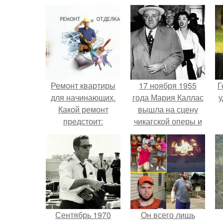
Ремонт квартиры
17 ноября 1955
Г
для начинающих.
года Мария Каллас
у
Какой ремонт
вышла на сцену
предстоит:
чикагской оперы и
косметический или
сорвала овации.
капитальный
Сентябрь 1970
Он всего лишь