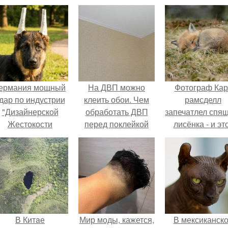
ермания мощный
На ДВП можно
Фотограф Кар
дар по индустрии
клеить обои. Чем
рамсделл
"Дизайнерской
обработать ДВП
запечатлел спя
Жестокости
перед поклейкой
лисёнка - и эт
нанесла".
обоев?
кадр способе
растопить да
самое сурово
сердце.
В Китaе
Мир моды, кажется,
В мексиканск