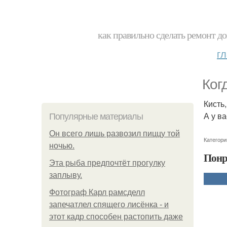
как правильно сделать ремонт до
г
Ког
Кисть
А у в
Популярные материалы
Он всего лишь развозил пиццу той
Категори
ночью.
Понр
Эта рыба предпочтёт прогулку
заплыву.
Фотограф Карл рамсделл
запечатлел спящего лисёнка - и
этот кадр способен растопить даже