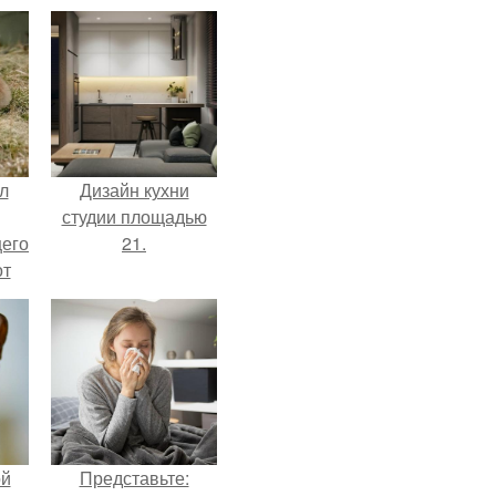
л
Дизайн кухни
студии площадью
щего
21.
от
н
же
е
ой
Представьте: