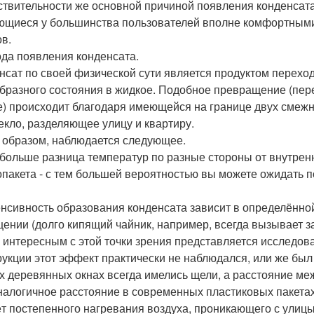
ствительности же основной причиной появления конденсата
ющиеся у большинства пользователей вполне комфортным
ов.
да появления конденсата.
нсат по своей физической сути является продуктом перехо
бразного состояния в жидкое. Подобное превращение (пере
е) происходит благодаря имеющейся на границе двух смежн
текло, разделяющее улицу и квартиру.
 образом, наблюдается следующее.
 больше разница температур по разные стороны от внутрен
опакета - с тем большей вероятностью вы можете ожидать п
енсивность образования конденсата зависит в определённой
ении (долго кипящий чайник, например, всегда вызывает за
 интересным с этой точки зрения представляется исследова
рукции этот эффект практически не наблюдался, или же был ч
х деревянных окнах всегда имелись щели, а расстояние м
налогичное расстояние в современных пластиковых пакетах
ёт постепенного нагревания воздуха, проникающего с улицы