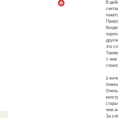
В дей
счита
пакет
Приро
Конде
пароо
друго
это с
Таким
1 чем
стекл
2 инт
помещ
Очень
конст
стары
чем а
За сч