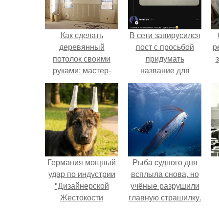
Как сделать
В сети завирусился
деревянный
пост с просьбой
р
потолок своими
придумать
руками: мастер-
название для
класс.
домашней
запеканки.
Германия мощный
Рыба судного дня
удар по индустрии
всплыла снова, но
"Дизайнерской
учёные разрушили
Жестокости
главную страшилку.
нанесла".