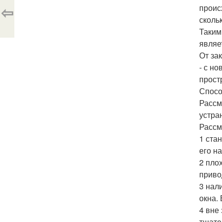
⇦
проис
сколь
Таким
являе
От за
- с н
прост
Спосо
Рассм
устра
Рассм
1 ста
его н
2 пло
приво
3 нал
окна.
4 вне
тщате