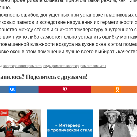
янно.
можность ошибок, допущенных при установке пластиковых 
иковых пакетов и вследствие нарушения их герметичности 
ранство между стёкол и снижает температуру внутреннего ст
е вам нужно либо самостоятельно устранить ошибку монтаж
 повышенной влажности воздуха на кухне окна в этом поме
овке окон в этом помещении лучше всего выбирать качест
и:
квартира после ремонта
,
виды ремонта квартир
,
ремонт комнаты
авилось? Поделитесь с друзьями!