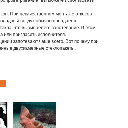
окон. При некачественном монтаже откосов
холодный воздух обычно попадает в
екла, что вызывает его запотевание. В этом
а или пригласить исполнителя.
щении запотевают чаше всего. Вот почему при
венные двухкамерные стеклопакеты.