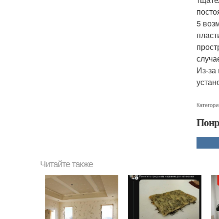
посто
5 воз
пласт
прост
случа
Из-за
устан
Категори
Понр
Читайте также