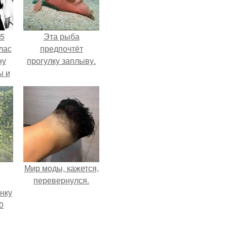
55
Эта рыба
лас
предпочтёт
ну
прогулку заплыву.
ы и
и.
Мир моды, кажется,
перевернулся.
нку
0