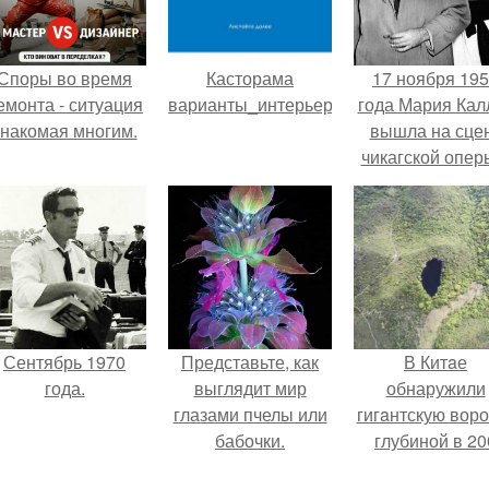
Споры во время
Касторама
17 ноября 19
емонта - ситуация
варианты_интерьеров@Castorama.
года Мария Кал
знакомая многим.
вышла на сце
чикагской опер
сорвала оваци
Сентябрь 1970
Представьте, как
В Китaе
года.
выглядит мир
обнаружили
глазами пчелы или
гигaнтскую воро
бабочки.
глубиной в 20
метров с