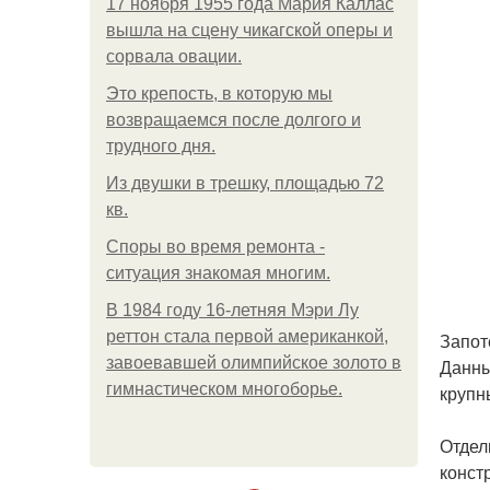
17 ноября 1955 года Мария Каллас
вышла на сцену чикагской оперы и
сорвала овации.
Это крепость, в которую мы
возвращаемся после долгого и
трудного дня.
Из двушки в трешку, площадью 72
кв.
Споры во время ремонта -
ситуация знакомая многим.
В 1984 году 16-летняя Мэри Лу
реттон стала первой американкой,
Запот
завоевавшей олимпийское золото в
Данны
гимнастическом многоборье.
крупн
Отдел
конст