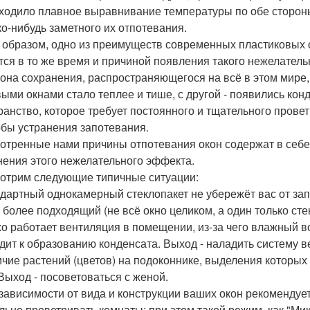
ходило плавное выравнивание температуры по обе стороны 
ко-нибудь заметного их отпотевания.
 образом, одно из преимуществ современных пластиковых о
тся в то же время и причиной появления такого нежелатель
кона сохранения, распространяющегося на всё в этом мире,
овыми окнами стало теплее и тише, с другой - появились ко
ранство, которое требует постоянного и тщательного прове
бы устранения запотевания.
отренные нами причины отпотевания окон содержат в себе,
нения этого нежелательного эффекта.
отрим следующие типичные ситуации:
ндартный однокамерный стеклопакет не убережёт вас от зап
а более подходящий (не всё окно целиком, а один только сте
хо работает вентиляция в помещении, из-за чего влажный в
дит к образованию конденсата. Выход - наладить систему 
ичие растений (цветов) на подоконнике, выделения которы
 Выход - посоветоваться с женой.
 зависимости от вида и конструкции ваших окон рекомендуе
льно проветривать комнаты; при этом такой режим, как "М