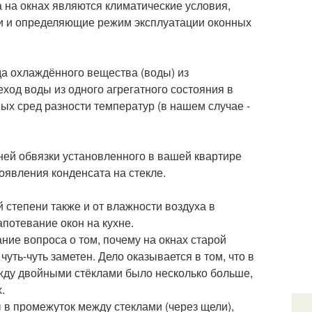
 на окнах являются климатические условия,
и и определяющие режим эксплуатации оконных
да охлаждённого вещества (воды) из
ход воды из одного агрегатного состояния в
ых сред разности температур (в нашем случае -
ней обвязки установленного в вашей квартире
оявления конденсата на стекле.
 степени также и от влажности воздуха в
потевание окон на кухне.
ние вопроса о том, почему на окнах старой
уть-чуть заметен. Дело оказывается в том, что в
ежду двойными стёклами было несколько больше,
.
 в промежуток между стеклами (через щели),