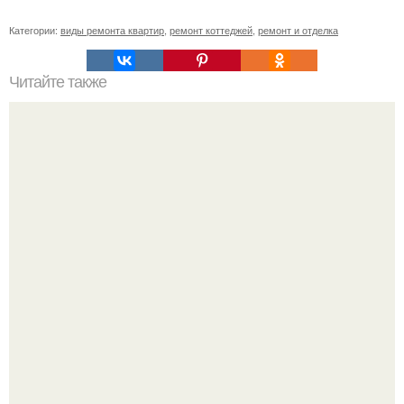
Категории:
виды ремонта квартир
,
ремонт коттеджей
,
ремонт и отделка
Читайте также
Регулируемый накидной ключ.