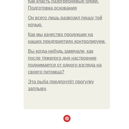
Как класть пазогребневые блоки.
Подготовка основания
Он всего лишь развозил пиццу той
ночью.
Как мы качество продукции на
наших предприятиях контролируем.
Вы когда-нибудь замечали, как
после тяжелого дня настроение
поднимается от одного взгляда на
своего питомца?
Эта рыба предпочтёт прогулку
заплыву.