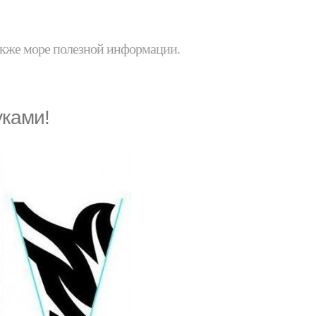
 также море полезной информации.
уками!