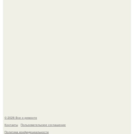
Мир моды, кажется, перевернулся.
В мексиканской тюрьме сьюдад-хуареса во время рейда
обнаружили необычного узника - лысого сфинкса с
татуировками.
© 2026 Все о ремонте
Контакты
Пользовательское соглашение
Политика конфидециальности