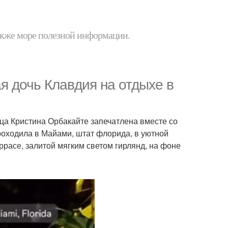
 также море полезной информации.
я дочь Клавдия на отдыхе в
ица Кристина Орбакайте запечатлена вместе со
оходила в Майами, штат флорида, в уютной
ррасе, залитой мягким светом гирлянд, на фоне