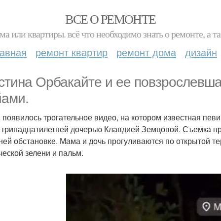
ВСЕ О РЕМОНТЕ
ма или квартиры. всё что необходимо знать о ремонте, а
лавная
ремонт квартир
ремонт дома
дизайн
стина Орбакайте и ее повзрослевша
ами.
и появилось трогательное видео, на котором известная пев
 тринадцатилетней дочерью Клавдией Земцовой. Съемка пр
ней обстановке. Мама и дочь прогуливаются по открытой те
ческой зелени и пальм.