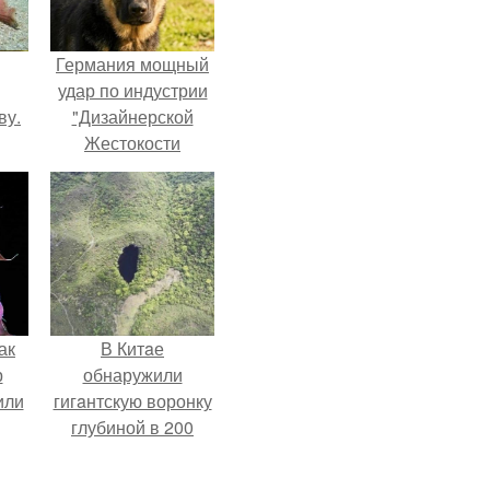
Германия мощный
удар по индустрии
ву.
"Дизайнерской
Жестокости
нанесла".
ак
В Китaе
р
обнаружили
или
гигaнтскую воронку
глубиной в 200
метров с
первобытным