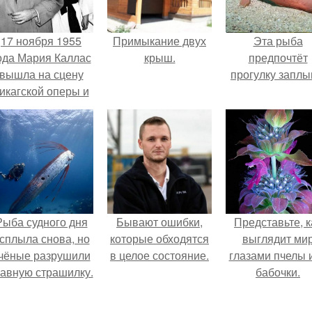
17 ноября 1955
Примыкание двух
Эта рыба
ода Мария Каллас
крыш.
предпочтёт
вышла на сцену
прогулку заплы
икагской оперы и
сорвала овации.
Рыба судного дня
Бывают ошибки,
Представьте, к
сплыла снова, но
которые обходятся
выглядит ми
чёные разрушили
в целое состояние.
глазами пчелы 
лавную страшилку.
бабочки.