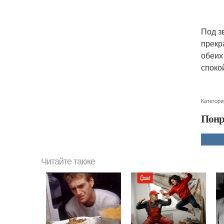
Под з
прекр
обеих
споко
Категори
Понр
Читайте также