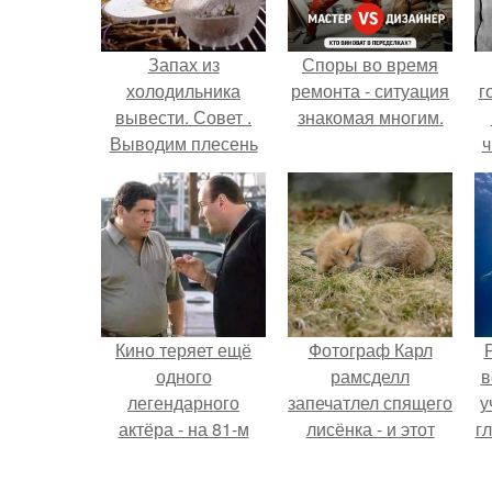
Запах из
Споры во время
холодильника
ремонта - ситуация
г
вывести. Совет .
знакомая многим.
Выводим плесень
ч
— найти и
обезвредить!
Кино теряет ещё
Фотограф Карл
одного
рамсделл
в
легендарного
запечатлел спящего
у
актёра - на 81-м
лисёнка - и этот
г
году жизни не стало
кадр способен
Винсента пасторе.
растопить даже