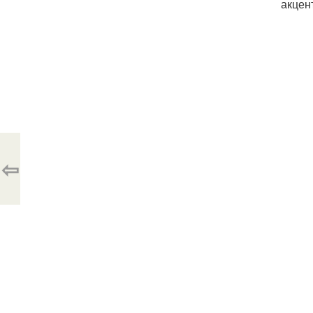
акцен
⇦