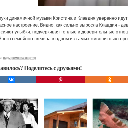
вуки динамичной музыки Кристина и Клавдия уверенно идут
асное настроение. Видно, как сильно выросла Клавдия - дев
 сияют улыбки, подчеркивая теплые и доверительные отно
йного семейного вечера в одном из самых живописных гор
и:
виды ремонта квартир
авилось? Поделитесь с друзьями!