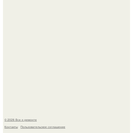
Вы когда-нибудь замечали, как после тяжелого дня
настроение поднимается от одного взгляда на своего
питомца?
В мексиканской тюрьме сьюдад-хуареса во время рейда
обнаружили необычного узника - лысого сфинкса с
татуировками.
© 2026 Все о ремонте
Контакты
Пользовательское соглашение