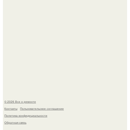
метров с первобытным лесом внутри.
Вы когда-нибудь замечали, как после тяжелого дня
настроение поднимается от одного взгляда на своего
питомца?
© 2026 Все о ремонте
Контакты
Пользовательское соглашение
Политика конфидециальности
Обратная связь