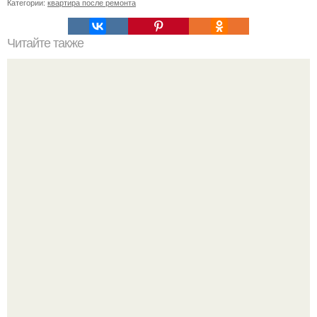
Категории:
квартира после ремонта
Читайте также
Примыкание двух крыш.
Дедушка с витилиго шьёт кукол для детей с таким же