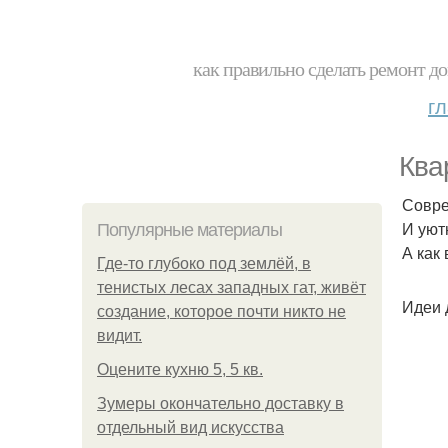
как правильно сделать ремонт до
г
Ква
Совре
И уют
Популярные материалы
А как
Где-то глубоко под землёй, в
тенистых лесах западных гат, живёт
Идеи 
создание, которое почти никто не
видит.
Оцените кухню 5, 5 кв.
Зумеры окончательно доставку в
отдельный вид искусства