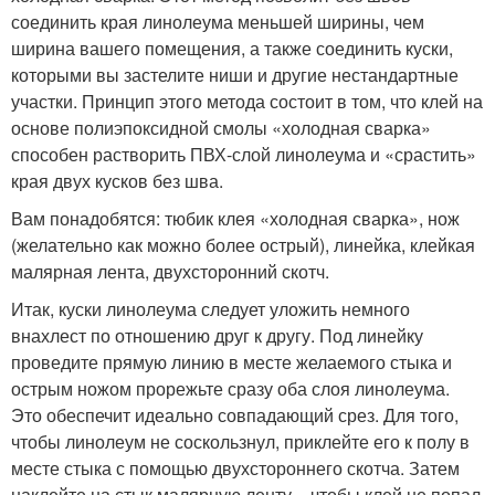
соединить края линолеума меньшей ширины, чем
ширина вашего помещения, а также соединить куски,
которыми вы застелите ниши и другие нестандартные
участки. Принцип этого метода состоит в том, что клей на
основе полиэпоксидной смолы «холодная сварка»
способен растворить ПВХ-слой линолеума и «срастить»
края двух кусков без шва.
Вам понадобятся: тюбик клея «холодная сварка», нож
(желательно как можно более острый), линейка, клейкая
малярная лента, двухсторонний скотч.
Итак, куски линолеума следует уложить немного
внахлест по отношению друг к другу. Под линейку
проведите прямую линию в месте желаемого стыка и
острым ножом прорежьте сразу оба слоя линолеума.
Это обеспечит идеально совпадающий срез. Для того,
чтобы линолеум не соскользнул, приклейте его к полу в
месте стыка с помощью двухстороннего скотча. Затем
наклейте на стык малярную ленту – чтобы клей не попал