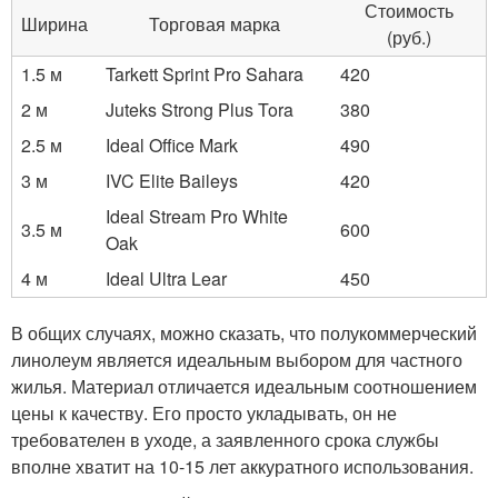
Стоимость
Ширина
Торговая марка
(руб.)
1.5 м
Tarkett Sprint Pro Sahara
420
2 м
Juteks Strong Plus Tora
380
2.5 м
Ideal Office Mark
490
3 м
IVC Elite Baileys
420
Ideal Stream Pro White
3.5 м
600
Oak
4 м
Ideal Ultra Lear
450
В общих случаях, можно сказать, что полукоммерческий
линолеум является идеальным выбором для частного
жилья. Материал отличается идеальным соотношением
цены к качеству. Его просто укладывать, он не
требователен в уходе, а заявленного срока службы
вполне хватит на 10-15 лет аккуратного использования.