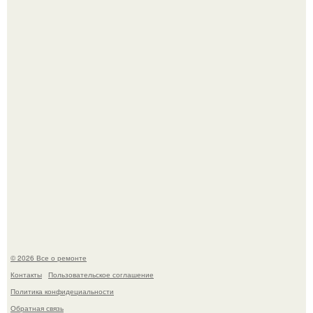
Мир моды, кажется, перевернулся.
В мексиканской тюрьме сьюдад-хуареса во время рейда
обнаружили необычного узника - лысого сфинкса с
татуировками.
© 2026 Все о ремонте
Контакты
Пользовательское соглашение
Политика конфидециальности
Обратная связь