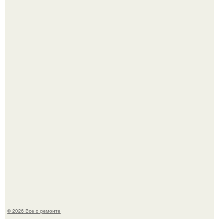
Фотограф Карл рамсделл запечатлел спящего лисёнка -
и этот кадр способен растопить даже самое суровое
сердце.
Он всего лишь развозил пиццу той ночью.
© 2026 Все о ремонте