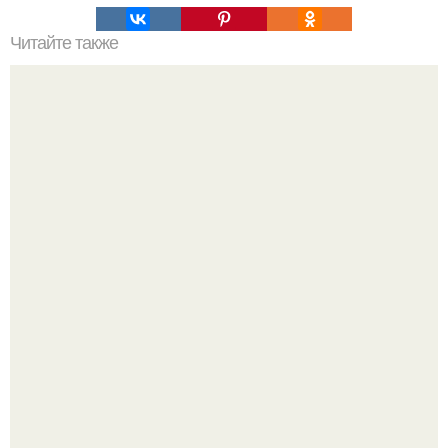
Читайте также
Что посадить, чтобы закрыть забор?
Зумеры окончательно доставку в отдельный вид
искусства превратили.