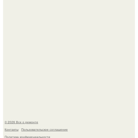
История, от которой мороз по коже: корейская модель
настолько увлеклась пластикой, что вколола себе в лицо
кулинарное масло.
В мексиканской тюрьме сьюдад-хуареса во время рейда
обнаружили необычного узника - лысого сфинкса с
татуировками.
© 2026 Все о ремонте
Контакты
Пользовательское соглашение
Политика конфидециальности