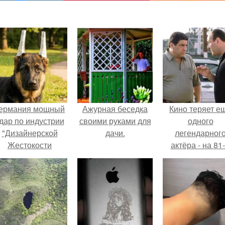
ермания мощный
Ажурная беседка
Кино теряет е
дар по индустрии
своими руками для
одного
"Дизайнерской
дачи.
легендарног
Жестокости
актёра - на 81
нанесла".
году жизни не с
Винсента пасто