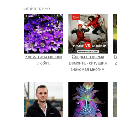
Читайте также
Клематисы молоко
Споры во время
Г
любят.
ремонта - ситуация
у
знакомая многим.