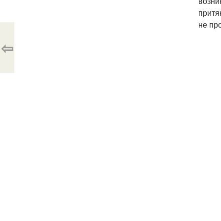
возни
притя
не пр
⇦