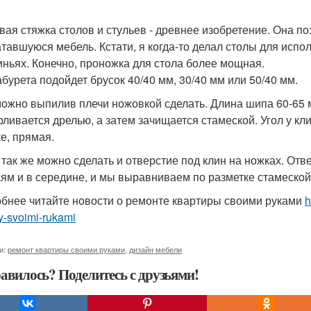
вая стяжка столов и стульев - древнее изобретение. Она п
тавшуюся мебель. Кстати, я когда-то делал столы для испо
иньях. Конечно, проножка для стола более мощная.
абурета подойдет брусок 40/40 мм, 30/40 мм или 50/40 мм.
ожно выпилив плечи ножовкой сделать. Длина шипа 60-65 м
рливается дрелью, а затем зачищается стамеской. Угол у кл
ке, прямая.
 так же можно сделать и отверстие под клин на ножках. От
аям и в середине, и мы выравниваем по разметке стамеской 
бнее читайте новости о ремонте квартиры своими руками
h
ry-svoimi-rukami
и:
ремонт квартиры своими руками
,
дизайн мебели
авилось? Поделитесь с друзьями!