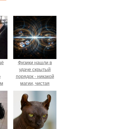
щё
Физики нашли в
удаче скрытый
о
порядок - никакой
-м
магии, чистая
тало
квантовая
ре.
механика.