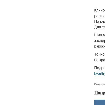
Клино
расша
На кл
Для т
Шип м
засве
к нож
Точно
по кр
Подро
kvarti
Категори
Понр