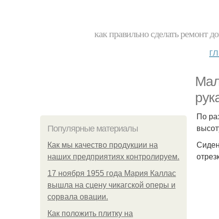
как правильно сделать ремонт до
г
Мал
рук
По ра
высот
Популярные материалы
Сиден
Как мы качество продукции на
отрез
наших предприятиях контролируем.
17 ноября 1955 года Мария Каллас
вышла на сцену чикагской оперы и
сорвала овации.
Как положить плитку на