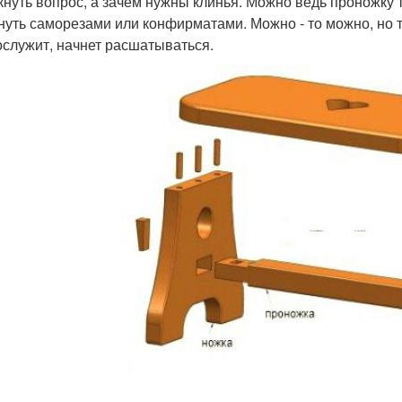
кнуть вопрос, а зачем нужны клинья. Можно ведь проножку 
нуть саморезами или конфирматами. Можно - то можно, но 
ослужит, начнет расшатываться.