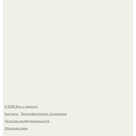
Вы когда-нибудь замечали, как после тяжелого дня
настроение поднимается от одного взгляда на своего
питомца?
Мир моды, кажется, перевернулся.
© 2026 Все о ремонте
Контакты
Пользовательское соглашение
Политика конфидециальности
Обратная связь