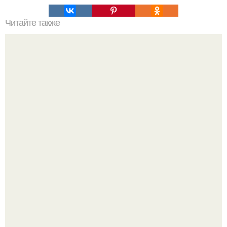
Читайте также
Квартира в Москве площадью 130 кв.
Кино теряет ещё одного легендарного актёра - на 81-м
году жизни не стало Винсента пасторе.