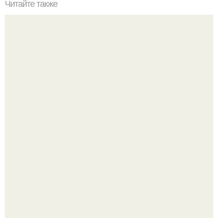
Читайте также
Влияние зеленого цвета на настроение и комфортность
в квартире
17 ноября 1955 года Мария Каллас вышла на сцену
чикагской оперы и сорвала овации.