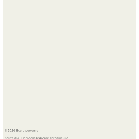
Вы когда-нибудь замечали, как после тяжелого дня
настроение поднимается от одного взгляда на своего
питомца?
Мир моды, кажется, перевернулся.
© 2026 Все о ремонте
Контакты
Пользовательское соглашение