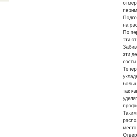
отмер
перим
Подго
на ра
По пе
эти о
Забив
эти д
состы
Тепер
уклад
больш
так к
уделя
профи
Таким
распо
место
Отвер