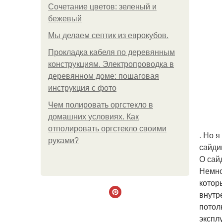
Сочетание цветов: зеленый и
бежевый
Мы делаем септик из еврокубов.
Прокладка кабеля по деревянным
конструкциям. Электропроводка в
деревянном доме: пошаговая
инструкция с фото
Чем полировать оргстекло в
домашних условиях. Как
отполировать оргстекло своими
. Но 
руками?
сайди
О сай
Немно
котор
внутр
потол
экспл