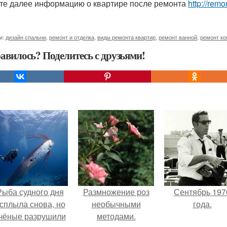
те далее информацию о квартире после ремонта
http://remo
и:
дизайн спальни
,
ремонт и отделка
,
виды ремонта квартир
,
ремонт ванной
,
ремонт к
авилось? Поделитесь с друзьями!
Рыба судного дня
Размножение роз
Сентябрь 197
сплыла снова, но
необычными
года.
чёные разрушили
методами.