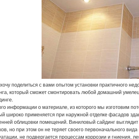
я хочу поделиться с вами опытом установки практичного нед
нга, который сможет смонтировать любой домашний умелец
динге.
го информации о материале, из которого мы изготовим пот
ый широко применяется при наружной отделке фасадов здан
енней облицовки помещений. Виниловый сайдинг выглядит 
ков, но при этом он не теряет своего первоначального вида 
уатации, не подвергается процессам коррозии и гниения, ле