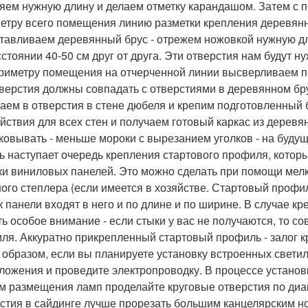
яем нужную длину и делаем отметку карандашом. Затем с 
етру всего помещения линию разметки крепления деревянн
тавливаем деревянный брус - отрежем ножовкой нужную дл
сстоянии 40-50 см друг от друга. Эти отверстия нам будут н
риметру помещения на отчерченной линии высверливаем пе
тверстия должны совпадать с отверстиями в деревянном бр
аем в отверстия в стене дюбеля и крепим подготовленный 
ействия для всех стен и получаем готовый каркас из деревян
ковывать - меньше мороки с вырезанием уголков - на будущ
ь наступает очередь крепления стартового профиля, котор
ки виниловых панелей. Это можно сделать при помощи мелк
ого степлера (если имеется в хозяйстве. Стартовый профил
ак панели входят в него и по длине и по ширине. В случае 
ть особое внимание - если стыки у вас не получаются, то с
ля. Аккуратно прикрепленный стартовый профиль - залог к
 образом, если вы планируете установку встроенных светил
ложения и проведите электропроводку. В процессе установк
м размещения ламп проделайте круговые отверстия по диам
стия в сайдинге лучше прорезать большим канцелярским нож