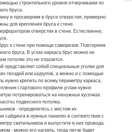
помощью строительного уровня отчерчиваем по
ого бруса.
ину и просверлим в брусе отверстия, примерно
ужны для крепления бруса к стене.
рфоратором отверстия в стене. Естественно,
усе.
брус к стене при помощи саморезов. Повторяем
ного бруса. В углах каркаса брус можно не
ем потолке это не отразится.
ый представляет собой специальные уголки для
их гвоздей или шурупов, а можно и с помощью
ь нужно крепить по всему периметру каркаса,
крепления стартового профиля углам нужно
оветую потренироваться на ненужных кусочках
расоты подвесного потолка.
ьников - определитесь с местом их
и сайдинга в нужных панелях в соответствии с
етру светильников и выпустите в них провода.
ом - можно его нагреть, тогда легче будет