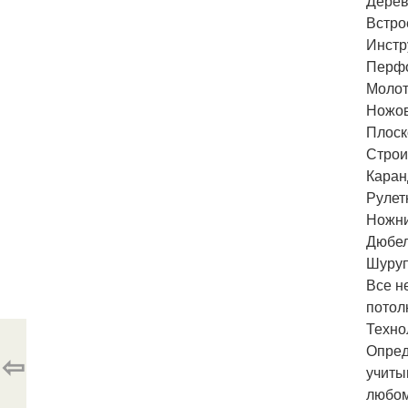
Дерев
Встро
Инстр
Перфо
Молот
Ножов
Плоск
Строи
Каран
Рулет
Ножни
Дюбел
Шуруп
Все н
потол
Техно
Опред
⇦
учиты
любом