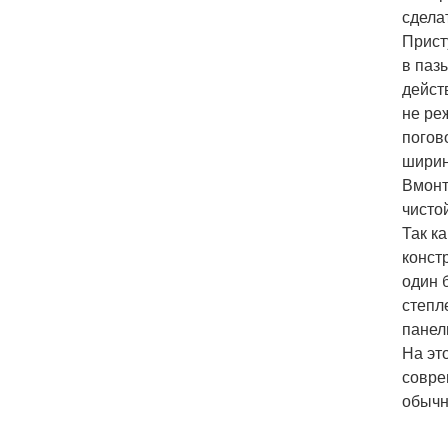
сдела
Прист
в паз
дейст
не ре
погов
ширин
Вмонт
чисто
Так к
конст
один 
степл
панел
На эт
совре
обычн