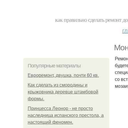
как правильно сделать ремонт до
г
Мон
Ремон
будет
Популярные материалы
специ
Евроремонт, двушка, почти 60 кв.
со вс
Как сделать из смородины и
мозаи
крыжовника деревце штамбовой
формы.
Принцесса Леонор - не просто
наследница испанского престола, а
настоящий феномен.