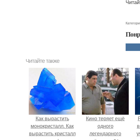
Читай
Категори
Понр
Читайте также
Как вырастить
Кино теряет ещё
монокристалл. Как
одного
в
вырастить кристалл
легендарного
у