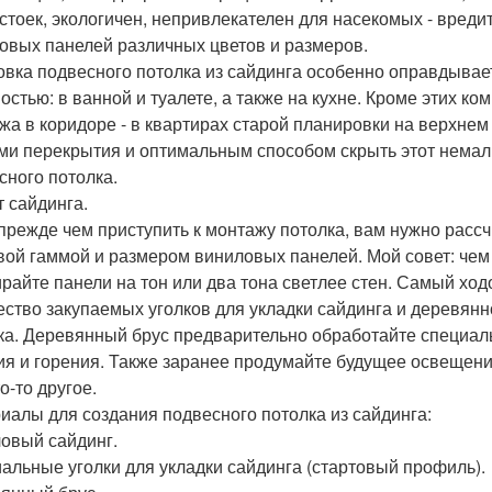
стоек, экологичен, непривлекателен для насекомых - вред
овых панелей различных цветов и размеров.
овка подвесного потолка из сайдинга особенно оправдыва
остью: в ванной и туалете, а также на кухне. Кроме этих ко
жа в коридоре - в квартирах старой планировки на верхнем
ми перекрытия и оптимальным способом скрыть этот немал
сного потолка.
т сайдинга.
 прежде чем приступить к монтажу потолка, вам нужно расс
вой гаммой и размером виниловых панелей. Мой совет: чем 
ирайте панели на тон или два тона светлее стен. Самый ход
ество закупаемых уголков для укладки сайдинга и деревянн
ка. Деревянный брус предварительно обработайте специал
ия и горения. Также заранее продумайте будущее освещен
о-то другое.
иалы для создания подвесного потолка из сайдинга:
овый сайдинг.
альные уголки для укладки сайдинга (стартовый профиль).