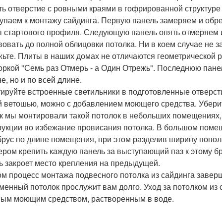
ть отверстие с ровными краями в гофрированной структуре
упаем к монтажу сайдинга. Первую панель замеряем и обр
ы стартового профиля. Следующую панель опять отмеряем 
вовать до полной облицовки потолка. Ни в коем случае не з
жьте. Плиты в наших домах не отличаются геометрической 
оркой "Семь раз Отмерь - а Один Отрежь". Последнюю панель
е, но и по всей длине.
ируйте встроенные светильники в подготовленные отверст
й ветошью, можно с добавлением моющего средства. Уберит
ак мы монтировали такой потолок в небольших помещениях,
рукции во избежание провисания потолка. В большом поме
брус по длине помещения, при этом разделив ширину попол
ером крепить каждую панель за выступающий паз к этому бр
ь закроет место крепления на предыдущей.
ом процесс монтажа подвесного потолка из сайдинга заверш
менный потолок прослужит вам долго. Уход за потолком из 
ым моющим средством, растворенным в воде.