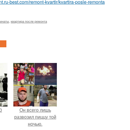
nt.ru-best.com/remont-kvartir/kvartira-posle-remonta
омнаты
,
квартира после ремонта
0
Он всего лишь
развозил пиццу той
ночью.