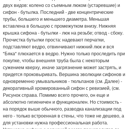
двух видов: колено со съемным люком (устаревшие) и
сифон - бутылка. Последний - две концентрические
трубы, большего и меньшего диаметра. Меньшая
вставлена в большую с промежутком внизу. Нижняя
крышка сифона - бутылки - люк на резьбе; отвод - сбоку.
Прочистка бутылки проста: надевают перчатки,
подставляют ведро, отвинчивают нижний люк и вся
"Бяка" плюхается в ведро. Нужно только проследить при
покупке, чтобы внешняя труба была с некоторым
сужением кверху, иначе загрязнение может застрять, и
придется проковыривать. Вершина эволюции сифонов и
одновременно умывальников - тюльпанов (см. Далее) -
декоративный хромированный сифон с ревизией, (см.
Рисунок справа. Помимо всего прочего, он еще и
абсолютно гигиеничен и функционален. Но стоимость -
на порядок выше обычного, разводка канализации под
него - только встроенная в стены, что тоже не дешево, а
для установки нужна профессиональная работа.