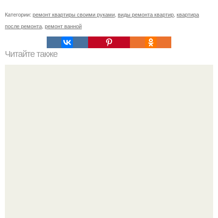
Категории:
ремонт квартиры своими руками
,
виды ремонта квартир
,
квартира
после ремонта
,
ремонт ванной
Читайте также
Дачный_сезон@Castorama.