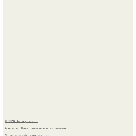
Бывают ошибки, которые обходятся в целое состояние.
Башня дьявола. Девилс - тауэр (Devils Tower) или башня
дьявола - монолит вулканического происхождения
высотой 1558 м над уровнем моря.
© 2026 Все о ремонте
Контакты
Пользовательское соглашение
Политика конфидециальности