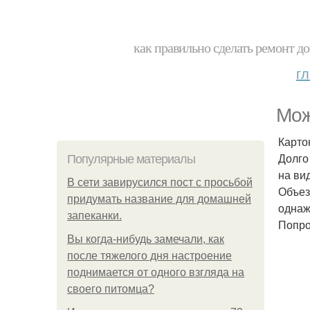
как правильно сделать ремонт до
г
Мож
Карто
Долго
Популярные материалы
на вид
В сети завирусился пост с просьбой
Объез
придумать название для домашней
однаж
запеканки.
Попро
Вы когда-нибудь замечали, как
после тяжелого дня настроение
поднимается от одного взгляда на
своего питомца?