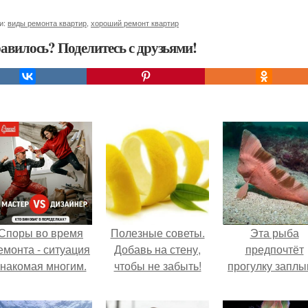
и:
виды ремонта квартир
,
хороший ремонт квартир
авилось? Поделитесь с друзьями!
Споры во время
Полезные советы.
Эта рыба
емонта - ситуация
Добавь на стену,
предпочтёт
знакомая многим.
чтобы не забыть!
прогулку заплы