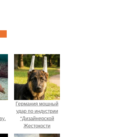
Германия мощный
удар по индустрии
ву.
"Дизайнерской
Жестокости
нанесла".