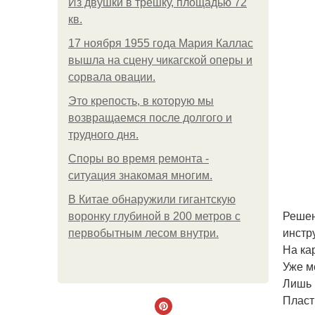
Из двушки в трешку, площадью 72
кв.
17 ноября 1955 года Мария Каллас
вышла на сцену чикагской оперы и
сорвала овации.
Это крепость, в которую мы
возвращаемся после долгого и
трудного дня.
Споры во время ремонта -
ситуация знакомая многим.
В Китaе обнаружили гигaнтскую
Решен
воронку глубиной в 200 метров с
инстр
первобытным лесом внутри.
На ка
Уже м
Лишь 
Пласт