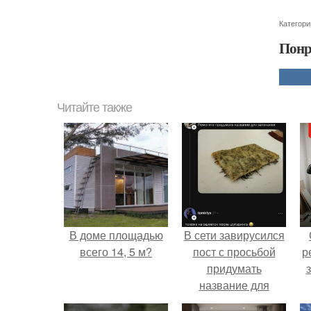
Категори
Понр
Читайте также
В доме площадью
В сети завирусился
всего 14, 5 м?
пост с просьбой
р
придумать
название для
домашней