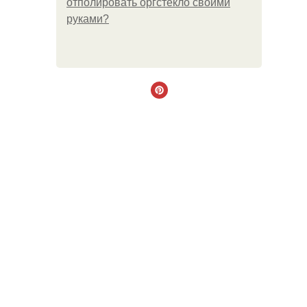
отполировать оргстекло своими
руками?