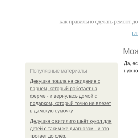
как правильно сделать ремонт до
г
Мож
Да, е
нужно
Популярные материалы
Девушка пошла на свидание с
парнем, который работает на
ферме - и вернулась домой с
подарком, который точно не влезет
в дамскую сумочку.
Дедушка с витилиго шьёт кукол для
детей с таким же диагнозом - и это
трогает до слёз.