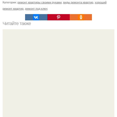
Категории:
ремонт квартиры своими руками
,
виды ремонта квартир
,
хороший
ремонт квартир
,
ремонт под ключ
Читайте также
Жидкая ( "Живая") плитка.