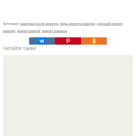
Категории:
квартира после ремонта
,
виды ремонта квартир
,
хороший ремонт
квартир
,
ремонт ванной
,
ремонт комнаты
Читайте также
Как сделать ламинат водостойким?