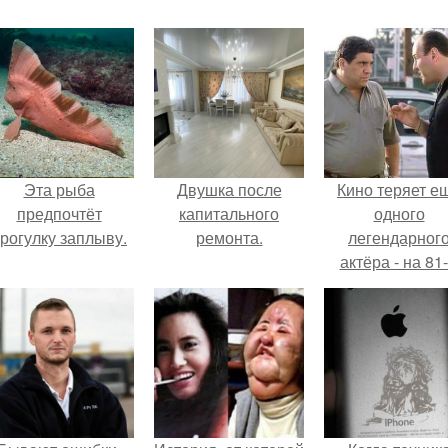
Эта рыба
Двушка после
Кино теряет е
предпочтёт
капитального
одного
рогулку заплыву.
ремонта.
легендарног
актёра - на 81
году жизни не с
Винсента пасто