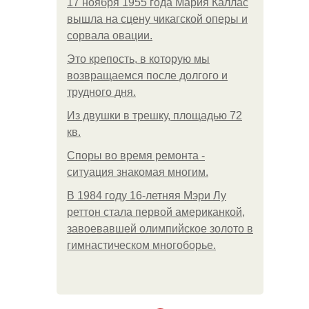
17 ноября 1955 года Мария Каллас
вышла на сцену чикагской оперы и
сорвала овации.
Это крепость, в которую мы
возвращаемся после долгого и
трудного дня.
Из двушки в трешку, площадью 72
кв.
Споры во время ремонта -
ситуация знакомая многим.
В 1984 году 16-летняя Мэри Лу
реттон стала первой американкой,
завоевавшей олимпийское золото в
гимнастическом многоборье.