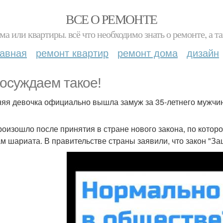
ВСЕ О РЕМОНТЕ
ма или квартиры. всё что необходимо знать о ремонте, а
лавная
ремонт квартир
ремонт дома
дизайн
осуждаем такое!
няя девочка официально вышла замуж за 35-летнего мужчин
роизошло после принятия в стране нового закона, по котором
м шариата. В правительстве страны заявили, что закон "