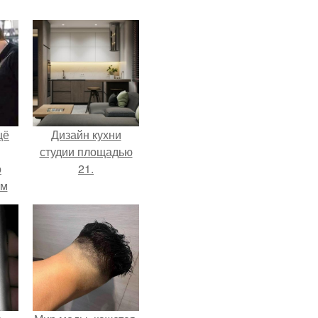
щё
Дизайн кухни
студии площадью
о
21.
-м
тало
ре.