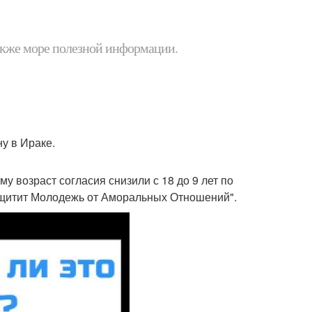
 также море полезной информации.
у в Ираке.
у возраст согласия снизили с 18 до 9 лет по
Защитит Молодежь от Аморальных Отношений".