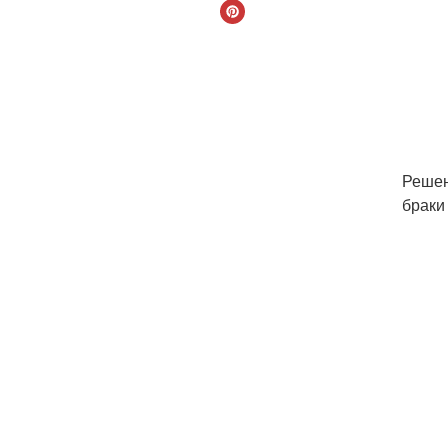
Решен
браки