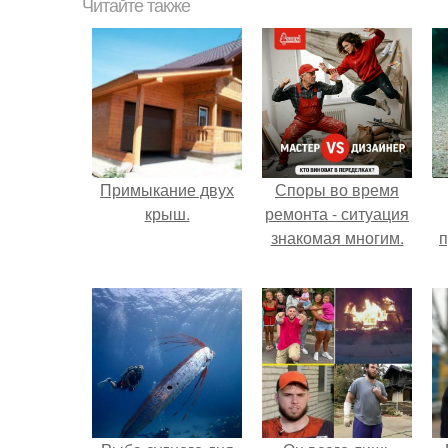
Читайте также
Примыкание двух
Споры во время
крыш.
ремонта - ситуация
знакомая многим.
п