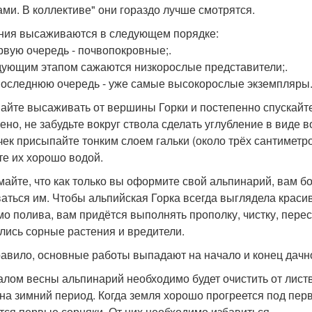
ами. В коллективе" они гораздо лучше смотрятся.
ния высаживаются в следующем порядке:
ервую очередь - почвопокровные;.
дующим этапом сажаются низкорослые представители;.
 последнюю очередь - уже самые высокорослые экземпляры
айте высаживать от вершины Горки и постепенно спускайте
ено, не забудьте вокруг ствола сделать углубление в виде в
чек присыпайте тонким слоем гальки (около трёх сантиметро
те их хорошо водой.
майте, что как только вы оформите свой альпинарий, вам бо
аться им. Чтобы альпийская Горка всегда выглядела краси
о полива, вам придётся выполнять прополку, чистку, переса
лись сорные растения и вредители.
равило, основные работы выпадают на начало и конец дачно
алом весны альпинарий необходимо будет очистить от листв
 на зимний период. Когда земля хорошо прогреется под пе
тся первые сорняки. От них необходимо избавиться.