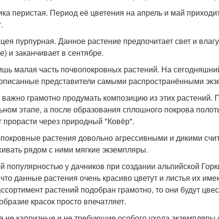
ика перистая. Период её цветения на апрель и май приходи
.
цея пурпурная. Данное растение предпочитает свет и влагу
е) и заканчивает в сентябре.
ишь малая часть почвопокровных растений. На сегодняшний
писанные представители самыми распространёнными экз
 важно грамотно продумать композицию из этих растений. П
ьном этапе, а после образования сплошного покрова полот
т прорасти через природный "Ковёр".
покровные растения довольно агрессивными и дикими счит
ивать рядом с ними мягкие экземпляры.
й популярностью у дачников при создании альпийской Горки
, что данные растения очень красиво цветут и листья их им
ассортимент растений подобран грамотно, то они будут цвес
образие красок просто впечатляет.
 не капризные и не требующие особого ухода экземпляры