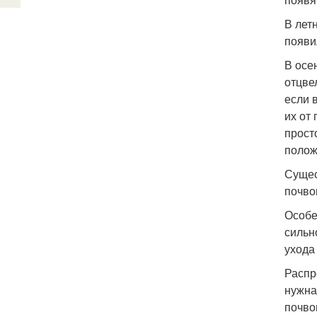
В лет
появи
В осе
отцве
если 
их от
прост
полож
Сущес
почво
Особе
сильн
ухода
Распр
нужна
почво