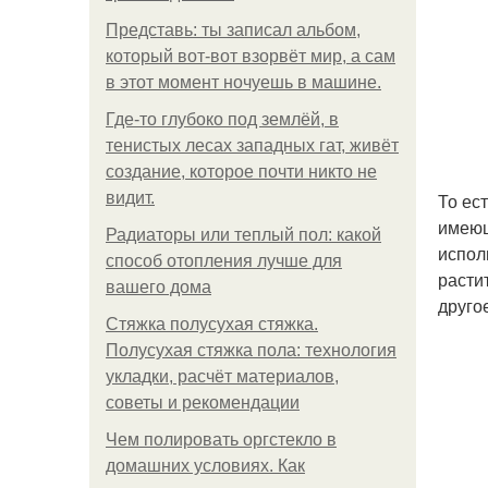
Представь: ты записал альбом,
который вот-вот взорвёт мир, а сам
в этот момент ночуешь в машине.
Где-то глубоко под землёй, в
тенистых лесах западных гат, живёт
создание, которое почти никто не
видит.
То ес
имеющ
Радиаторы или теплый пол: какой
испол
способ отопления лучше для
расти
вашего дома
друго
Стяжка полусухая стяжка.
Полусухая стяжка пола: технология
укладки, расчёт материалов,
советы и рекомендации
Чем полировать оргстекло в
домашних условиях. Как