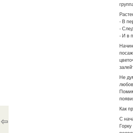
групп
Расте
- В п
- Сле
- И в
Начин
посаж
цвето
залей
Не ду
любов
Помим
появи
Как п
⇦
С нач
Горку
появя