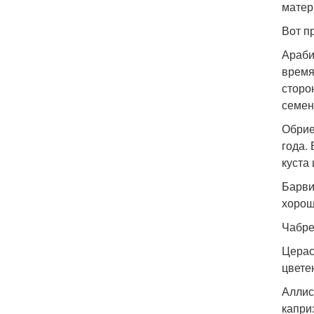
матер
Вот п
Араби
время
сторо
семен
Обрие
года.
куста
Барви
хорош
Чабре
Церас
цвете
Аллис
капри