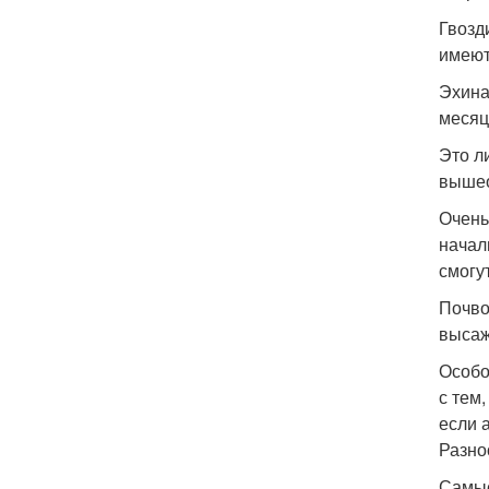
Гвозд
имеют
Эхина
месяц
Это л
вышео
Очень
начал
смогу
Почво
высаж
Особо
с тем
если 
Разно
Самые