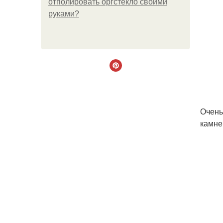
отполировать оргстекло своими
руками?
Очень
камне