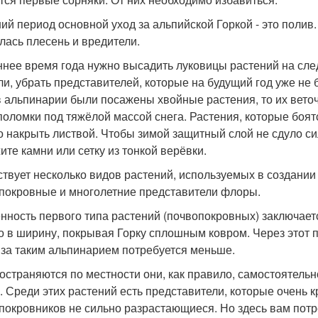
ний период основной уход за альпийской Горкой - это полив
лась плесень и вредители.
ннее время года нужно высадить луковицы растений на сле
ли, убрать представителей, которые на будущий год уже не б
в альпинарии были посажены хвойные растения, то их веточ
 поломки под тяжёлой массой снега. Растения, которые боят
о накрыть листвой. Чтобы зимой защитный слой не сдуло с
ите камни или сетку из тонкой верёвки.
твует несколько видов растений, используемых в создании 
покровные и многолетние представители флоры.
нность первого типа растений (почвопокровных) заключаетс
о в ширину, покрывая Горку сплошным ковром. Через этот п
 за таким альпинарием потребуется меньше.
остраняются по местности они, как правило, самостоятельн
. Среди этих растений есть представители, которые очень 
покровников не сильно разрастающиеся. Но здесь вам пот