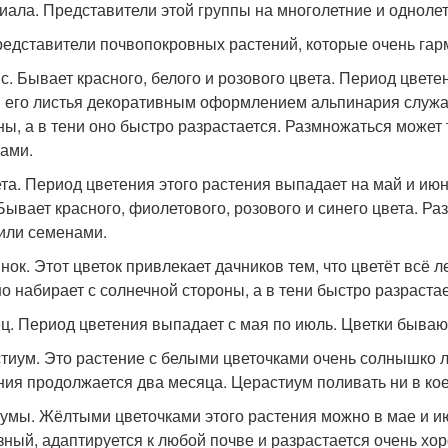
иала. Представители этой группы на многолетние и одноле
редставители почвопокровных растений, которые очень гар
с. Бывает красного, белого и розового цвета. Период цвете
 его листья декоративным оформлением альпинария служат
ны, а в тени оно быстро разрастается. Размножаться может
ами.
та. Период цветения этого растения выпадает на май и июн
 Бывает красного, фиолетового, розового и синего цвета. 
 или семенами.
нок. Этот цветок привлекает дачников тем, что цветёт всё л
о набирает с солнечной стороны, а в тени быстро разрастае
ц. Период цветения выпадает с мая по июль. Цветки быва
тиум. Это растение с белыми цветочками очень солнышко л
ния продолжается два месяца. Церастиум поливать ни в коем
умы. Жёлтыми цветочками этого растения можно в мае и ию
зный, адаптируется к любой почве и разрастается очень хо