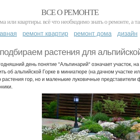
ВСЕ О РЕМОНТЕ
ма или квартиры. всё что необходимо знать о ремонте, а
лавная
ремонт квартир
ремонт дома
дизайн
подбираем растения для альпийской
годняшний день понятие "Альпинарий" означает участок, н
ить об альпийской Горке в миниатюре (на дачном участке ил
о растения гор, но и маленькие луковичные представители 
рники.