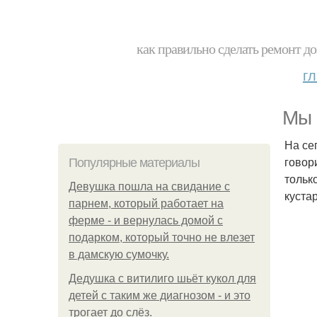
как правильно сделать ремонт до
г
Мы 
На се
говор
Популярные материалы
тольк
Девушка пошла на свидание с
куста
парнем, который работает на
ферме - и вернулась домой с
подарком, который точно не влезет
в дамскую сумочку.
Дедушка с витилиго шьёт кукол для
детей с таким же диагнозом - и это
трогает до слёз.