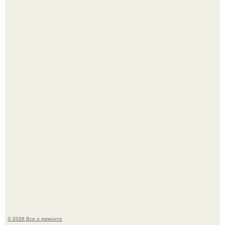
История, от которой мороз по коже: корейская модель
настолько увлеклась пластикой, что вколола себе в лицо
кулинарное масло.
Мир моды, кажется, перевернулся.
© 2026 Все о ремонте