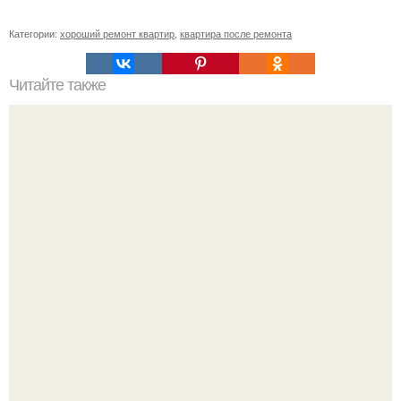
Категории:
хороший ремонт квартир
,
квартира после ремонта
Читайте также
Достоинства виниловых полов.