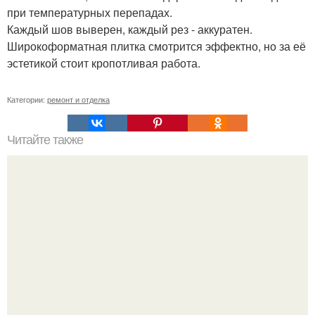
при температурных перепадах.
Каждый шов выверен, каждый рез - аккуратен.
Широкоформатная плитка смотрится эффектно, но за её
эстетикой стоит кропотливая работа.
Категории:
ремонт и отделка
Читайте также
Как вычислить сколько нужно обоев на комнату. Расчет
по площади оклеиваемой поверхности стен