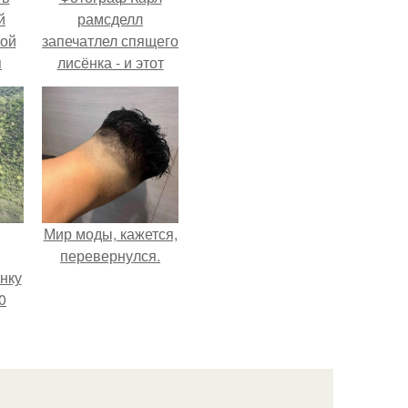
й
рамсделл
кой
запечатлел спящего
я
лисёнка - и этот
кадр способен
растопить даже
самое суровое
сердце.
Мир моды, кажется,
перевернулся.
нку
0
м
.