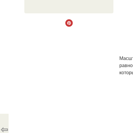
Масшт
равно
котор
⇦