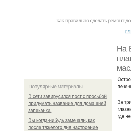
как правильно сделать ремонт до
г
На 
пла
мас
Остро
печен
Популярные материалы
В сети завирусился пост с просьбой
За тр
придумать название для домашней
глаза
запеканки.
где н
Вы когда-нибудь замечали, как
после тяжелого дня настроение