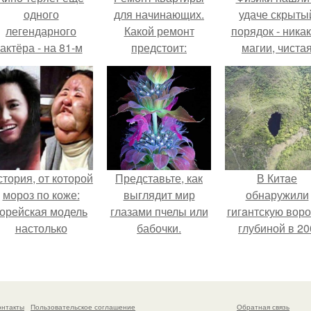
одного
для начинающих.
удаче скрыты
легендарного
Какой ремонт
порядок - ника
актёра - на 81-м
предстоит:
магии, чиста
оду жизни не стало
косметический или
квантовая
инсента пасторе.
капитальный
механика.
тория, от которой
Представьте, как
В Китaе
мороз по коже:
выглядит мир
обнаружили
корейская модель
глазами пчелы или
гигaнтскую воро
настолько
бабочки.
глубиной в 20
увлеклась
метров с
пластикой, что
первобытны
вколола себе в
лесом внутри
лицо кулинарное
онтакты
Пользовательское соглашение
Обратная связь