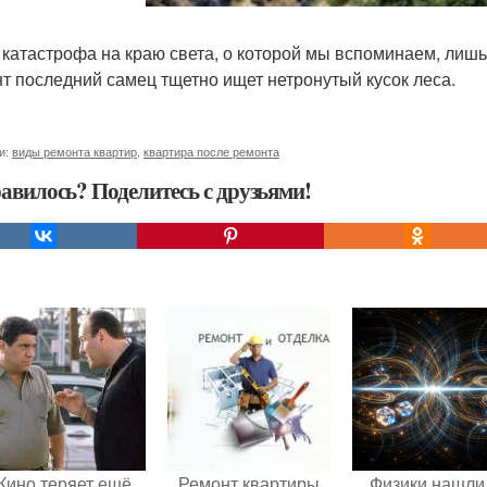
 катастрофа на краю света, о которой мы вспоминаем, лишь 
т последний самец тщетно ищет нетронутый кусок леса.
и:
виды ремонта квартир
,
квартира после ремонта
авилось? Поделитесь с друзьями!
Кино теряет ещё
Ремонт квартиры
Физики нашли