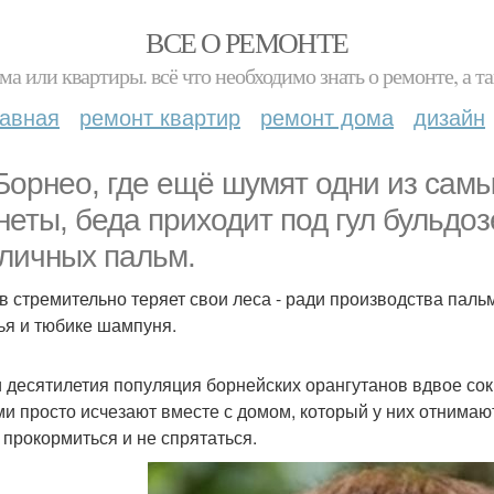
ВСЕ О РЕМОНТЕ
ма или квартиры. всё что необходимо знать о ремонте, а
лавная
ремонт квартир
ремонт дома
дизайн
Борнео, где ещё шумят одни из сам
неты, беда приходит под гул бульдо
личных пальм.
в стремительно теряет свои леса - ради производства пальм
ья и тюбике шампуня.
и десятилетия популяция борнейских орангутанов вдвое с
ми просто исчезают вместе с домом, который у них отнимаю
е прокормиться и не спрятаться.