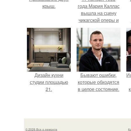
крыш.
года Мария Каллас
вышла на сцену
чикагской оперы и
сорвала овации.
г
В
Дизайн кухни
Бывают ошибки,
Ис
студии площадью
которые обходятся
21.
в целое состояние.
© 2026 Все о ремонте
К