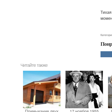
Тихая
момен
Категори
Понр
Читайте также
Примыкание двух
17 ноября 1955