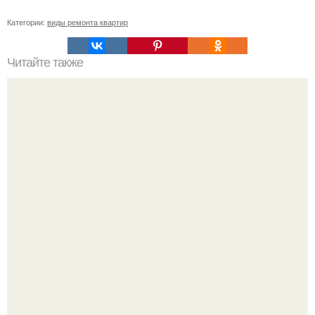
Категории:
виды ремонта квартир
Читайте также
Влияние зеленого цвета на настроение и комфортность
в квартире