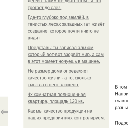
детей с таким же диагнозом - и это
трогает до слёз.
Где-то глубоко под землёй, в
тенистых лесах западных гат, живёт
создание, которое почти никто не
видит.
Представь: ты записал альбом,
который вот-вот взорвёт мир, а сам
в этот момент ночуешь в машине.
Не размер дома определяет
качество жизни - а то, сколько
смысла в него вложено.
В том
Напри
4x комнатная полноценная
главн
квартира, площадь 120 кв.
разны
⇦
Как мы качество продукции на
наших предприятиях контролируем.
Подро