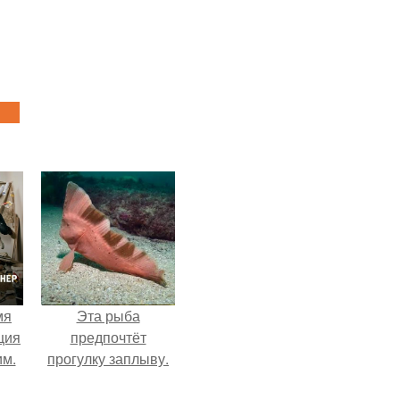
мя
Эта рыба
ция
предпочтёт
им.
прогулку заплыву.