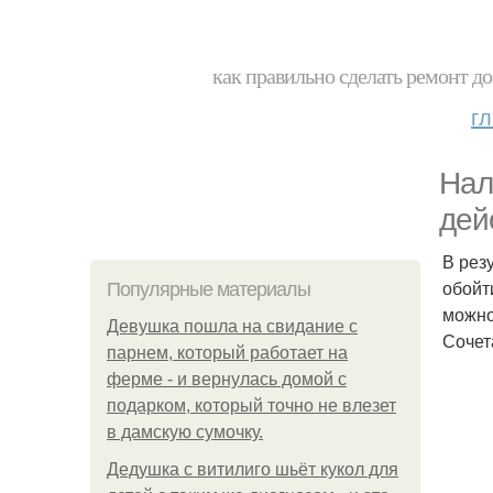
как правильно сделать ремонт до
г
Нал
дей
В рез
обойт
Популярные материалы
можно
Девушка пошла на свидание с
Сочет
парнем, который работает на
ферме - и вернулась домой с
подарком, который точно не влезет
в дамскую сумочку.
Дедушка с витилиго шьёт кукол для