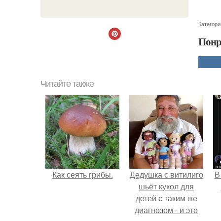
Категори
Понр
Читайте также
Как сеять грибы.
Дедушка с витилиго
В
шьёт кукол для
детей с таким же
диагнозом - и это