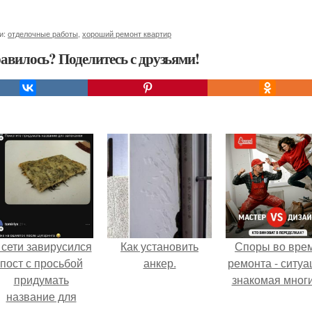
и:
отделочные работы
,
хороший ремонт квартир
авилось? Поделитесь с друзьями!
 сети завирусился
Как установить
Споры во вре
пост с просьбой
анкер.
ремонта - ситуа
придумать
знакомая мног
название для