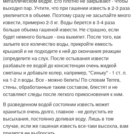
металлическом ведре. Его плотно не закрывают - чтобы
выходил пар. Учтите, что при гашении известь в 2-3 раза
увеличится в объеме. Поэтому сразу не засыпайте много
извести, примерно 2-3 кг. Воды берется в 3-4 раза
больше объема гашеной извести. Не страшно, если
будет немного больше - она выкипит. После того, как
зальете все количество воды, прикройте емкость
крышкой и не подходите к ней до окончания реакции
(определите на слух. После остывания извести
разбавьте ее водой до консистенции очень жидкой
сметаны и добавьте колер, например, "Синьку" - 1 ст. л.
на 1-2 л воды. Все - можно белить! По словам Temra,
стены, обработанные таким составом, блестят и не
оставляют следы после легкого прикосновения к ним.
В разведенном водой состоянии известь может
храниться очень долго, главное - не допустить ее
высыхания, постоянно доливая воду. Лишь в том
случае, если же гашеная известь все-таки высохла, вам
придется ее выбросить.