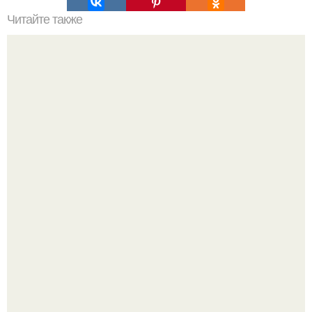
Читайте также
Барбекю своими руками.
Эта рыба предпочтёт прогулку заплыву.