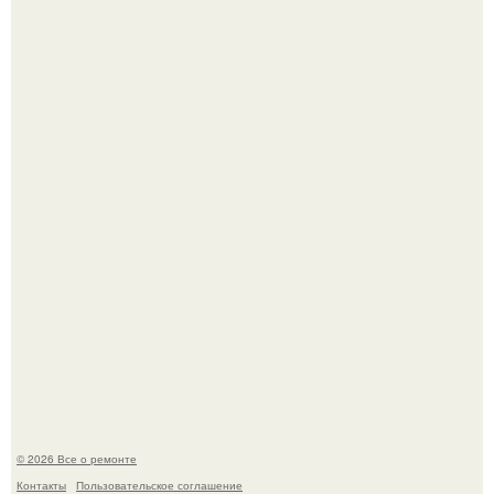
Представьте, как выглядит мир глазами пчелы или
бабочки.
В Китaе обнаружили гигaнтскую воронку глубиной в 200
метров с первобытным лесом внутри.
© 2026 Все о ремонте
Контакты
Пользовательское соглашение