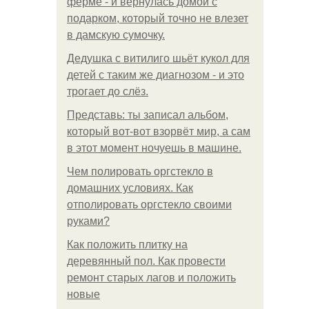
ферме - и вернулась домой с
подарком, который точно не влезет
в дамскую сумочку.
Дедушка с витилиго шьёт кукол для
детей с таким же диагнозом - и это
трогает до слёз.
Представь: ты записал альбом,
который вот-вот взорвёт мир, а сам
в этот момент ночуешь в машине.
Чем полировать оргстекло в
домашних условиях. Как
отполировать оргстекло своими
руками?
Как положить плитку на
деревянный пол. Как провести
ремонт старых лагов и положить
новые