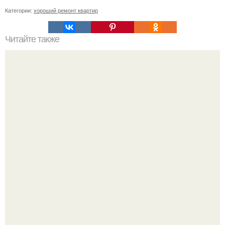
Категории:
хороший ремонт квартир
Читайте также
Сколько слоев шпаклевки нужно наносить под обои.
Зачем нужно шпаклевание