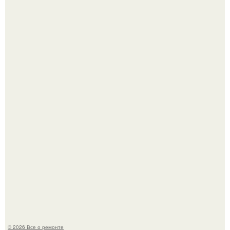
Когда техника становилась личной: эпоха гравировки
Apple.
Мир моды, кажется, перевернулся.
© 2026 Все о ремонте