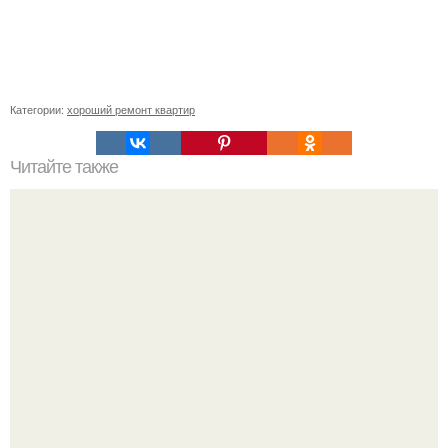
Категории:
хороший ремонт квартир
Читайте также
Приточка воздуха в доме своими руками. Значение
вентиляции