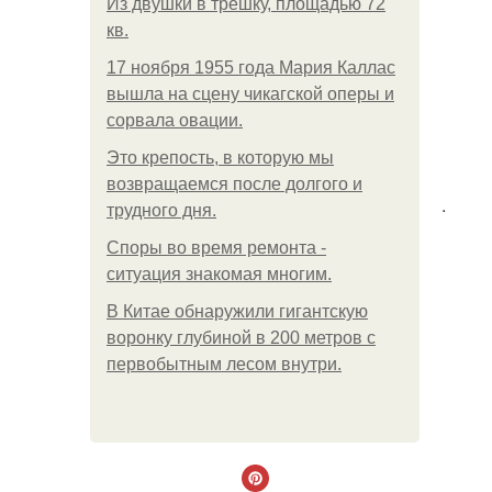
Из двушки в трешку, площадью 72
кв.
17 ноября 1955 года Мария Каллас
вышла на сцену чикагской оперы и
сорвала овации.
Это крепость, в которую мы
возвращаемся после долгого и
.
трудного дня.
Споры во время ремонта -
ситуация знакомая многим.
В Китaе обнаружили гигaнтскую
воронку глубиной в 200 метров с
первобытным лесом внутри.