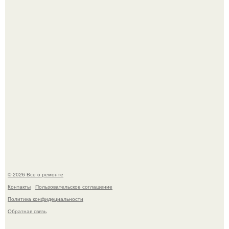
дьявола - монолит вулканического происхождения
высотой 1558 м над уровнем моря.
Когда техника становилась личной: эпоха гравировки
Apple.
© 2026 Все о ремонте
Контакты
Пользовательское соглашение
Политика конфидециальности
Обратная связь