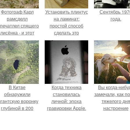
Фотограф Карл
Установить плинтус
Сентябрь 197
рамсделл
на ламинат:
года.
апечатлел спящего
простой способ
лисёнка - и этот
сделать это
кадр способен
правильно
растопить даже
самое суровое
сердце.
В Китaе
Когда техника
Вы когда-нибу
обнаружили
становилась
замечали, как п
игaнтскую воронку
личной: эпоха
тяжелого дн
глубиной в 200
гравировки Apple.
настроение
метров с
поднимается 
первобытным
одного взгляда
лесом внутри.
своего питомц