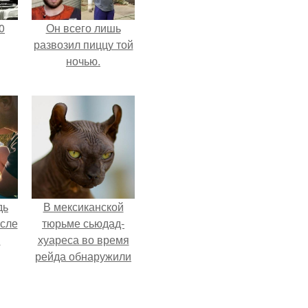
0
Он всего лишь
развозил пиццу той
ночью.
дь
В мексиканской
осле
тюрьме сьюдад-
я
хуареса во время
рейда обнаружили
от
необычного узника
 на
- лысого сфинкса с
а?
татуировками.