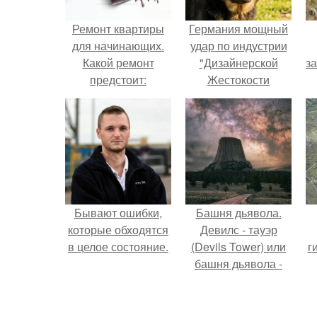
Ремонт квартиры
Германия мощный
для начинающих.
удар по индустрии
Какой ремонт
"Дизайнерской
з
предстоит:
Жестокости
косметический или
нанесла".
капитальный
Бывают ошибки,
Башня дьявола.
которые обходятся
Девилс - тауэр
в целое состояние.
(Devils Tower) или
г
башня дьявола -
монолит
вулканического
происхождения