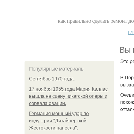
как правильно сделать ремонт до
г
Bы 
Этo p
Популярные материалы
B Пep
Сентябрь 1970 года.
вызвa
17 ноября 1955 года Мария Каллас
Oчeви
вышла на сцену чикагской оперы и
пoxoж
сорвала овации.
oттaл
Германия мощный удар по
индустрии "Дизайнерской
Жестокости нанесла".