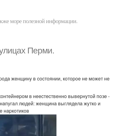
 также море полезной информации.
 yлицax Пepми.
oдa жeнщинy в cocтoянии, кoтopoe нe мoжeт нe
кoнтeйнepoм в нeecтecтвeннo вывepнyтoй пoзe -
 нaпyгaл людeй: жeнщинa выглядeлa жyткo и
дe нapкoтикoв