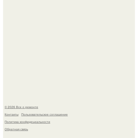
настроение поднимается от одного взгляда на своего
питомца?
Представьте: больше десяти лет жизни - с хроническими
болячками.
© 2026 Все о ремонте
Контакты
Пользовательское соглашение
Политика конфидециальности
Обратная связь