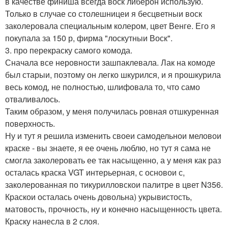
в качестве финиша всегда воск либерон использую.
Только в случае со столешницеи я бесцветныи воск
заколеровала специальным колером, цвет Венге. Его я
покупала за 150 р, фирма "лоскутныи Воск".
3. про перекраску самого комода.
Сначала все неровности зашпаклевала. Лак на комоде
был старыи, поэтому он легко шкурился, и я прошкурила
весь комод, не полностью, шлифовала то, что само
отваливалось.
Таким образом, у меня получилась ровная отшкуренная
поверхность.
Ну и тут я решила изменить своеи самодельнои меловои
краске - вы знаете, я ее очень люблю, но тут я сама не
смогла заколеровать ее так насыщенно, а у меня как раз
осталась краска VGT интерьерная, с основои с,
заколерованная по тикурилловскои палитре в цвет N356.
Краскои осталась очень довольна) укрывистость,
матовость, прочность, ну и конечно насыщенность цвета.
Краску нанесла в 2 слоя.