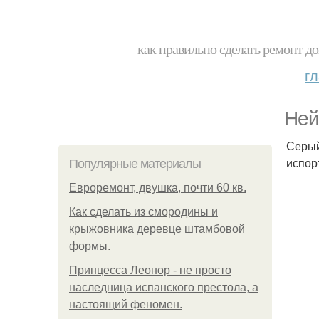
как правильно сделать ремонт до
г
Ней
Серый
испор
Популярные материалы
Евроремонт, двушка, почти 60 кв.
Как сделать из смородины и
крыжовника деревце штамбовой
формы.
Принцесса Леонор - не просто
наследница испанского престола, а
настоящий феномен.